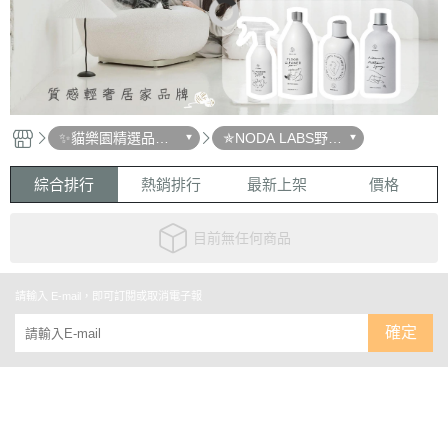
✨貓樂園精選品牌
✯NODA LABS野田
｜貓奴愛用人氣品
實驗室
牌
綜合排行
熱銷排行
最新上架
價格
目前無任何商品
請輸入 E-mail，即可訂閱或取消電子報
確定
關於
聯絡我們
部落格