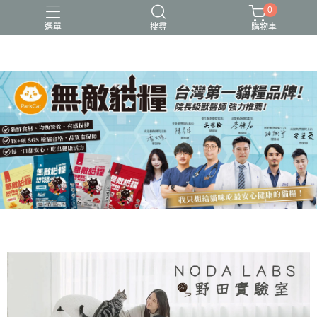
0
選單
搜尋
購物車
可愛又療癒的貓設計
新品上市
無敵貓糧_全齡貓可食_保健型飼料
貓用品、貓砂、貓抓板、剃毛器、好喵招系列
貓飼料、主食餐包、主食罐、凍乾、保健品