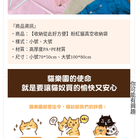
『商品資訊』
・商品：【收納從此好方便】粉紅貓真空收納袋
・樣式：小號、大號
・材質：高厚度PA+PE材質
・尺寸：小號70*50cm、大號100*80cm
你
可
能
有
興
趣