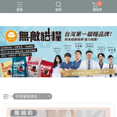
0
選單
搜尋
購物車
可愛又療癒的貓設計
新品上市
無敵貓糧_全齡貓可食_保健型飼料
貓用品、貓砂、貓抓板、剃毛器、好喵招系列
貓飼料、主食餐包、主食罐、凍乾、保健品
😻限量超值送｜滿
額現折200再送限
量好禮二選一!!