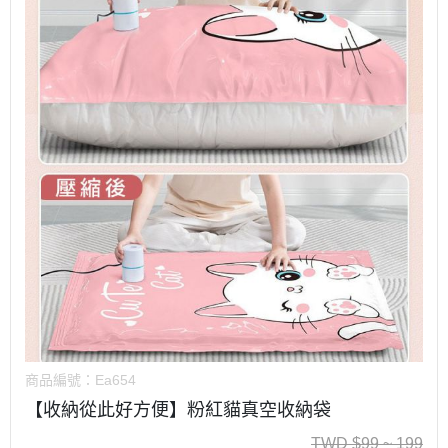
商品編號：
Ea654
【收納從此好方便】粉紅貓真空收納袋
TWD
$
99 ~ 199