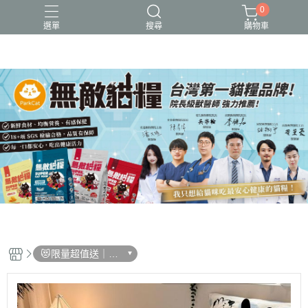
0
選單
搜尋
購物車
可愛又療癒的貓設計
新品上市
無敵貓糧_全齡貓可食_保健型飼料
貓用品、貓砂、貓抓板、剃毛器、好喵招系列
貓飼料、主食餐包、主食罐、凍乾、保健品
😻限量超值送｜滿
額現折200再送限
量好禮二選一!!