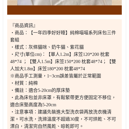
『商品資訊』
・商品：【一年四季好好睡】純棉喵喵系列床包三件
套組
・樣式：灰條貓咪、奶牛貓、紫花貓
・尺寸(單位cm)：【單人1.2m】床笠120*200 枕套
48*74 ；【雙人1.5m】床笠150*200 枕套48*74；【雙
人加大1.8m】床笠180*200 枕套48*74
※商品手工測量，1~3cm誤差皆屬於正常範圍
・材質：純棉
・備註：適合5-20cm的厚床墊
・此為床包並非床罩，有鬆緊帶更方便固定不移位，
適合床墊高度為5-20cm
・注意事項：建議先裝進大型洗衣袋再放洗衣機清
潔。可水洗，洗滌溫度不超過30度，不可烘乾、不可
漂白，清潔完自然風乾、晾乾即可。