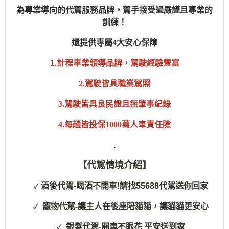
為專業導向的代駕服務品牌，駕手接受過嚴謹且專業的
訓練！
還提供專屬4大安心保障
1.
計程車業領導品牌
，駕駛經驗豐富
2.駕駛皆具職業駕照
3.駕駛皆具良民證且無肇事紀錄
4.每趟皆投保1000萬人車責任險
.
【代駕情境介紹】
酒後代駕-喝酒不開車!請找55688代駕送你回家
✓
寵物代駕-讓主人在後座陪貓貓，讓貓貓更安心
✓
銀髮代駕-開車不眼花 平安送到家
✓