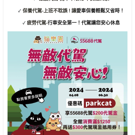
保養代駕-上班不耽誤 ! 讓
愛車保養輕鬆又省時！
✓
疲勞代駕-
行車安全第一！代駕讓您安心休息
✓