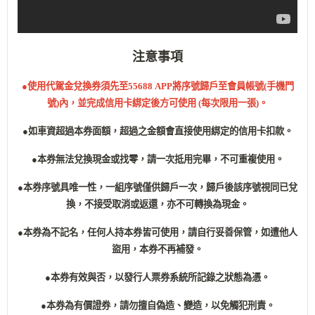
注意事項
●使用代駕金兌換券須先至55688 APP將序號歸戶至會員帳號(手機門
號)內，並完成信用卡綁定後方可使用 (每次限用一張)。
●如車資超過本券面額，超過之金額會直接使用綁定的信用卡扣款。
●本券無法兌換現金或找零，請一次抵用完畢，不可重複使用。
●本券序號具唯一性，一組序號僅供歸戶一次，歸戶後該序號視同已兌
換，不接受取消或返還，亦不可轉換為現金。
●本券為不記名，任何人持本券皆可使用，請自行妥善保管，如遭他人
盜用，本券不再補發。
●本券有效與否，以發行人票券系統所記錄之狀態為憑。
●本券為有價證券，請勿擅自偽造、變造，以免觸犯刑責。