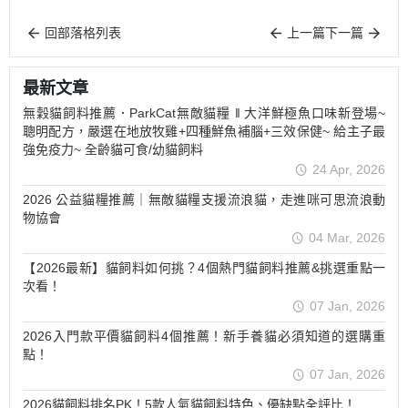
回部落格列表
上一篇
下一篇
最新文章
無穀貓飼料推薦．ParkCat無敵貓糧 ‖ 大洋鮮極魚口味新登場~
聰明配方，嚴選在地放牧雞+四種鮮魚補腦+三效保健~ 給主子最
強免疫力~ 全齡貓可食/幼貓飼料
24 Apr, 2026
2026 公益貓糧推薦｜無敵貓糧支援流浪貓，走進咪可思流浪動
物協會
04 Mar, 2026
【2026最新】貓飼料如何挑？4個熱門貓飼料推薦&挑選重點一
次看！
07 Jan, 2026
2026入門款平價貓飼料4個推薦！新手養貓必須知道的選購重
點！
07 Jan, 2026
2026貓飼料排名PK！5款人氣貓飼料特色、優缺點全評比！