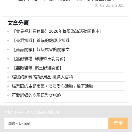
07 Jan, 2026
文章分類
【會員福利看這邊】2026年每周滿滿活動開跑中!
【養貓知識】養貓的健康小知識
【商品開箱】超級厲害的開箱文
【無敵貓糧_鮮雞蜂王乳開箱】
【無敵貓糧_霸王野雞開箱】
貓咪的飼料/貓罐/用品 挑選大百科
貓樂園的主題市集 / 浪浪愛心活動 / 線下活動
可愛貓奴的吃喝玩樂穿搭趣
請輸入 E-mail，即可訂閱或取消電子報
確定