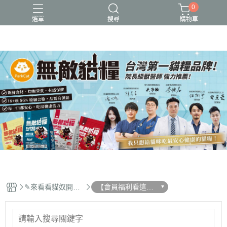
0
選單
搜尋
購物車
可愛又療癒的貓設計
新品上市
無敵貓糧_全齡貓可食_保健型飼料
貓用品、貓砂、貓抓板、剃毛器、好喵招系列
貓飼料、主食餐包、主食罐、凍乾、保健品
✎來看看貓奴開箱
【會員福利看這
最新活動✎
邊】2026年每周滿
滿活動開跑中!