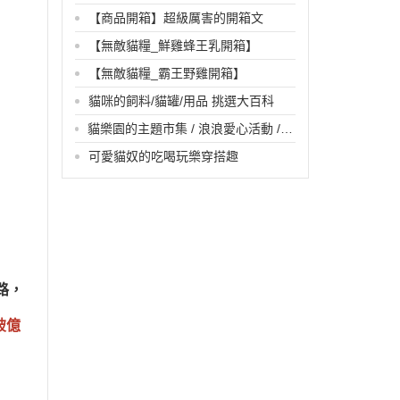
【商品開箱】超級厲害的開箱文
【無敵貓糧_鮮雞蜂王乳開箱】
【無敵貓糧_霸王野雞開箱】
貓咪的飼料/貓罐/用品 挑選大百科
貓樂園的主題市集 / 浪浪愛心活動 /
線下活動
可愛貓奴的吃喝玩樂穿搭趣
路，
破億