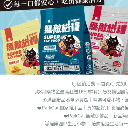
促銷活動
首頁
👉先加
💰8月購物金最高狂送16%❗補貨別忘兌換回饋
►【名額限量】 購買綜合五入
🎁滿額贈品湊單必買區｜精選可愛小物．
6kg貓糧 送超綿肉泥罐24罐(價值
❤️ParkCat 獨家貓用品｜真的超好用 養貓必備
$1300)
❤️ParkCat 無敵保健品｜新
►【限時近半價】木薯砂一箱折
🐱貓樂園IP生活小物 ｜陪妳度過生活每
100!!買越多折越多