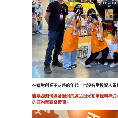
►【贈品限量送】送 活力雞凍乾
4大罐 或夏日靜音風扇一台 或50
入肉泥桶
►【限量超低價】貓咪夾餡小餅
乾一次帶10包只要99
►【售完不補】換季出清不限金
額再享85折!!
►【限量超低價】CIAO四入肉
泥一包只要$36!!!
►【現貨最低價】CIAO肉泥40
入只要$460!!
在這對創業不友善的年代，也沒有受投資人青
►【限量最低價】CIAO肉泥桶
50入裝 只要485!!
貓樂園如何憑著獨到的選品眼光和掌握精準受
的寵物電商奇蹟呢
?
►超級限量【送帕克X美保貓貓
泡湯娃娃娃聯名禮盒】