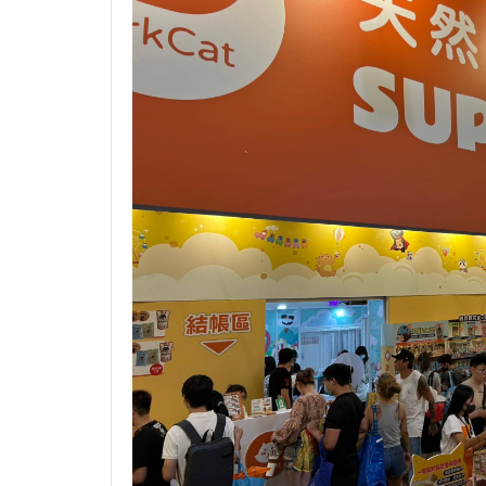
►【限量最低價】CIAO雙湯杯
一組2顆只要$49