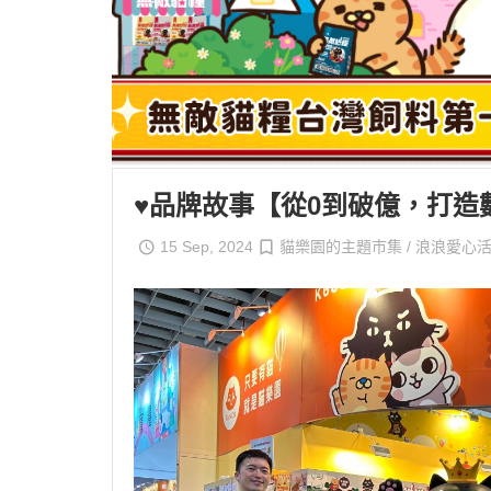
兩雙只要$469!!
►【限量超低價】CIAO金湯杯
一顆只要$33!!
►【限量6組任選滿990折150】
快來收編帕克美保貓貓娃娃
好喵招炭片活動【限時買5送1】
♥品牌故事【從0到破億，打造
►【限時82折起】IP寶寶系列登
15 Sep, 2024
貓樂園的主題市集 / 浪浪愛心活
場!!三隻直接77折
►【贈品限量送】送小玉貓餐包
三入組8包 或 活力雞凍乾4大罐
或50入肉泥桶
►【最後6組】 買就送 8大罐櫻
桃鴨凍乾(價值$2640)
►【限量最低價】日本CIAO原
湯杯買一送一!!