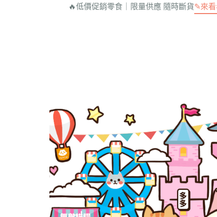
🔥低價促銷零食｜限量供應 隨時斷貨
✎來看
【IP聯名商品】美保貓貓
►【新品限量送活動】 買2公斤
miho_nyanko
【會員
送限量不掉屑隨喵抓一個
滿滿活
►【新品限量送活動】 買1公斤
【養貓
嘗鮮包 送限量舒心嫩雞鮭300G
貓糧一包
【商品
►【新品上市限時特惠】無敵補
【無敵
主食餐包買二送一!!
【無敵
►【限時買二送二】限時買木薯
貓咪的
砂送無敵補主食餐包!!買越多送
科
越多
貓樂園
►【超級限量售完不補】銀湯匙
動 / 
夏季限定肉泥一包只要$135!!
可愛貓
►無敵凍乾【任三罐88折 任五罐
享85折!!】
►【限時81折】焦糖小貓拖鞋任