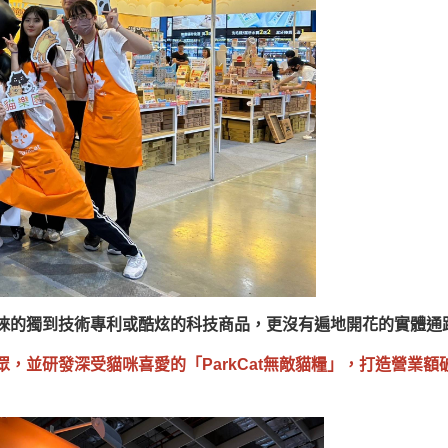
睞的獨到技術專利或酷炫的科技商品，更沒有遍地開花的實體通
眾，並研發深受貓咪喜愛的「
ParkCat
無敵貓糧」，打造營業額