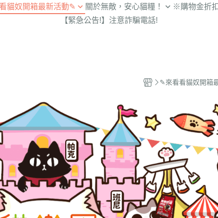
罐頭、零食、飼料
生活
【新北_三重】明志貓貓俱樂部
看貓奴開箱最新活動✎
關於無敵，安心貓糧！
※購物金折
除濕
好用貓砂
【新北_新店】新店動物之家
【緊急公告!】注意詐騙電話!
福利看這邊】2026年每周
關於無敵貓糧♥︎與貓的安心橋梁
廚房
輕鬆吃飯飲水
【宜蘭縣_三星鄉】宜蘭浪孩協
動開跑中!
院長級獸醫師 強力推薦！
服飾
會
營養保健
知識】養貓的健康小知識
從源頭檢驗．安心宣言
美妝
外出、睡覺都舒服
開箱】超級厲害的開箱文
嚴選好肉好蔬果
居家
毛孩清潔/潔牙
✎來看看貓奴開箱
貓糧_鮮雞蜂王乳開箱】
旅行
紓壓貓抓板、玩具
貓糧_霸王野雞開箱】
文具
友善寵物清潔用品
飼料/貓罐/用品 挑選大百
貓咪
的主題市集 / 浪浪愛心活
線下活動
奴的吃喝玩樂穿搭趣