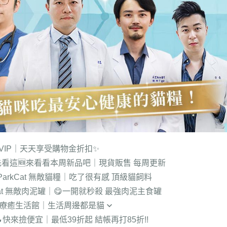
VIP｜天天享受購物金折扣✨
先看這
🆕來看看本周新品吧｜現貨販售 每周更新
️ParkCat 無敵貓糧｜吃了很有感 頂級貓飼料
kCat 無敵肉泥罐｜😋一開就秒殺 最強肉泥主食罐
奴療癒生活館｜生活周邊都是貓
🔥快來撿便宜｜最低39折起 結帳再打85折!!