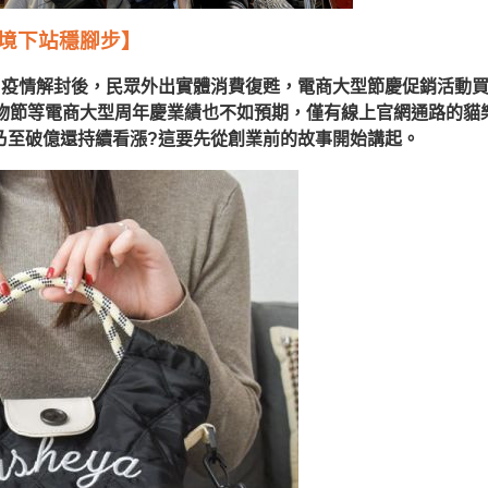
境下站穩腳步】
自疫情解封後，民眾外出實體消費復甦，電商大型節慶促銷活動
物節等電商大型周年慶業績也不如預期，僅有線上官網通路的貓
乃至破億還持續看漲
?
這要先從創業前的故事開始講起。