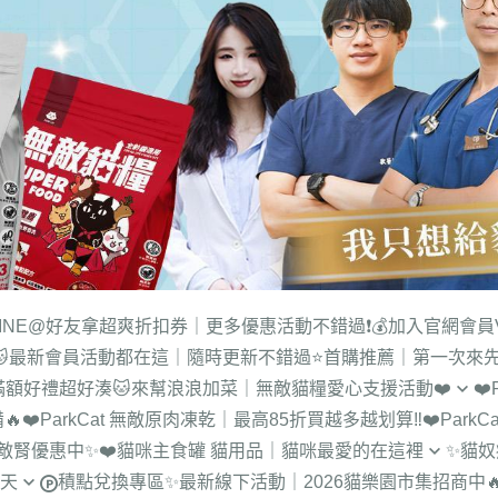
LINE@好友拿超爽折扣券｜更多優惠活動不錯過❗
💰加入官網會員
🐱最新會員活動都在這｜隨時更新不錯過
⭐首購推薦｜第一次來
滿額好禮超好湊
🐱來幫浪浪加菜｜無敵貓糧愛心支援活動❤️
❤
🔥
❤️ParkCat 無敵原肉凍乾｜最高85折買越多越划算‼️
❤️Par
【新北_中和】咪可思流浪動物
品無敵腎優惠中✨
❤️貓咪主食罐 貓用品｜貓咪最愛的在這裡
✨貓
協會
一天
積點兌換專區
✨最新線下活動｜2026貓樂園市集招商中