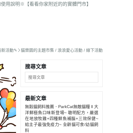
質感家電 / 飼料器 / 飲水器 /
扣使用說明
※【看看你家附近的的實體門市】
器 / 吸塵器 / 實用人寵家電
 / 餐具 / 浴室 用品
 / 包包 / 配件
-鏡子 / 刷具 /梳子
 / 臥室 / 抱枕 / 燈
最新活動✎
貓樂園的主題市集 / 浪浪愛心活動 / 線下活動
 / 外出 / 雨具
搜尋文章
 / 3C用品
公仔 / 盲盒
最新文章
無穀貓飼料推薦．ParkCat無敵貓糧 ‖ 大
洋鮮極魚口味新登場~ 聰明配方，嚴選
在地放牧雞+四種鮮魚補腦+三效保健~
給主子最強免疫力~ 全齡貓可食/幼貓飼
料