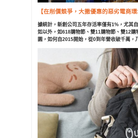
【在削價競爭，大撒優惠的惡劣電商環
據統計，新創公司五年存活率僅有
1%
，尤其
如以外，如
618
購物節、雙
11
購物節、雙
12
購
園，如何自
2015
開始，從
0
到年營收破千萬，