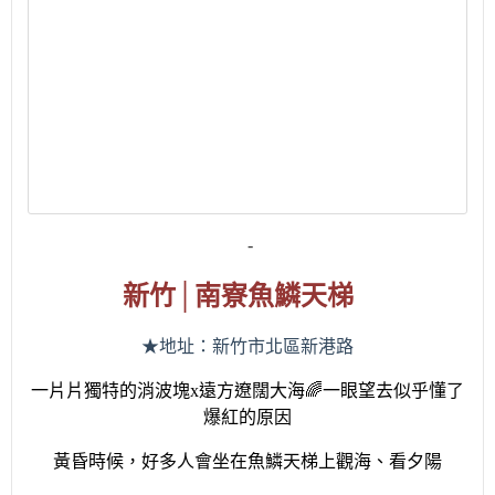
-
新竹
│
南寮魚鱗天梯
★地址：新竹市北區新港路
一片片獨特的消波塊
x
遠方遼闊大海
🌈
一眼望去似乎懂了
爆紅的原因
黃昏時候，好多人會坐在魚鱗天梯上觀海
、看夕陽