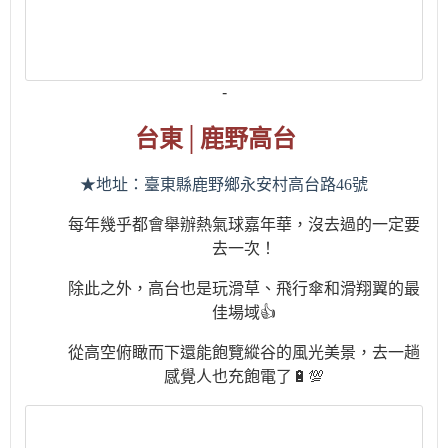
-
台東
│
鹿野高台
★地址：臺東縣鹿野鄉永安村高台路
46
號
每年幾乎都會舉辦熱氣球嘉年華，沒去過的一定要
去一次！
除此之外，高台也是玩滑草、飛行傘和滑翔翼的最
佳場域👍
從高空俯瞰而下還能飽覽縱谷的風光美景，去一趟
感覺人也充飽電了🔋💯