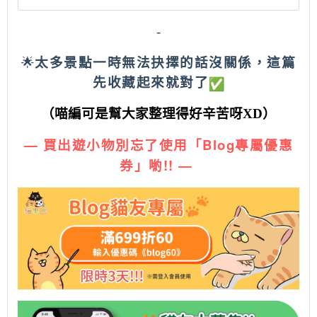
-
🌟
太多景點一時無法抉擇的話沒關係，這篇
先收藏起來就對了
（喵編可是幫大家整理得好辛苦呀
XD
）
— 買出遊小物別忘了使用「Blog專屬優惠
券」喲!!
—