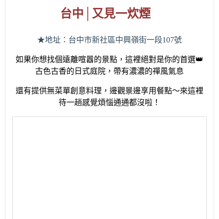
台中
│
又見一炊煙
★地址：台中市新社區中興嶺街一段
107
號
如果你想找個遠離喧囂的景點，這裡絕對是你的首選
👑
古色古香的日式庭院，帶有濃濃的禪風氣息
還有提供無菜單創意料理，邊觀景邊享用餐點～
來這裡
待一趟感覺煩惱通通都沒
啦！