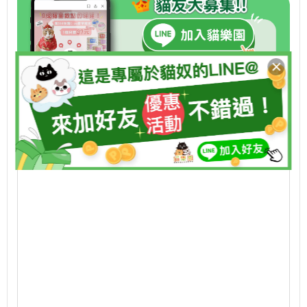
♥
立即追蹤貓樂園IG 看更多療癒喵喵生活
♥