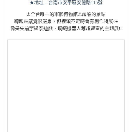
★地址：台南市安平區安億路
115
號
⚓全台唯一的軍艦博物館⚓超酷的景點
聽起來感覺很嚴肅，但裡頭不定時會有創作特展👀
像是先前辦過泰迪熊、鋼鐵機器人等超豐富的主題展!!