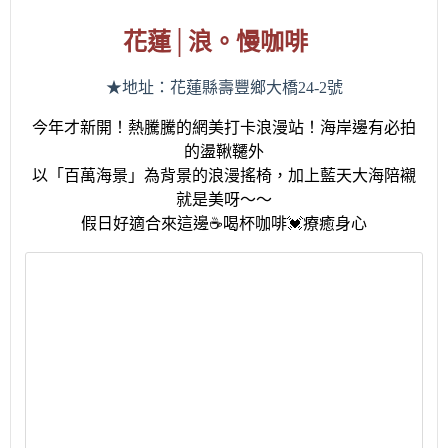
花蓮
│
浪。慢咖啡
★地址：花蓮縣壽豐鄉大橋
24-2
號
今年才新開！熱騰騰的網美打卡浪漫站！海岸邊有必拍
的盪鞦韆外
以
「
百萬海景
」
為背景的浪漫搖椅，加上藍天大海陪襯
就是美呀～～
假日好適合來這邊
☕
喝杯咖啡
💓
療癒身心