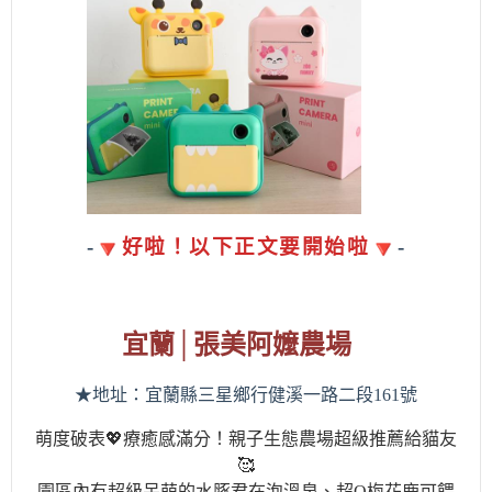
-
好啦！以下正文要開始啦
-
宜蘭
│張美阿
嬤
農場
★地址：宜蘭縣三星鄉行健溪一路二段
161
號
萌度破表💖療癒感滿分！親子生態農場超級推薦給貓友
🥰
園區內有超級呆萌的水豚君在泡溫泉、超Q梅花鹿可餵