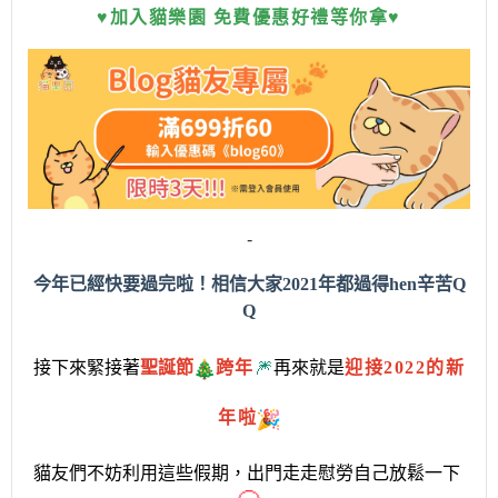
♥加入貓樂園 免費優惠好禮等你拿♥
-
今年已經快要過完啦！相信大家
2021
年都過得hen辛苦
Q
Q
接下來緊接著
聖誕節
跨年
🎆
再來就是
迎接
2022
的新
年啦
貓友們不妨利用這些假期，出門走走慰勞自己放鬆一下