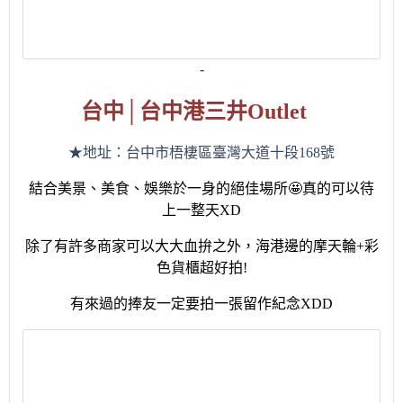
-
台中
│
台中港三井
Outlet
★地址：台中市梧棲區臺灣大道十段
168
號
結合美景
、美食、娛樂於一身的絕佳場所
🤩
真的可以待
上一整天
XD
除了有許多商家可以大大血拚之外，海港邊的摩天輪
+
彩
色貨櫃超好拍
!
有來過的捧友一定要拍一張留作紀念
XDD