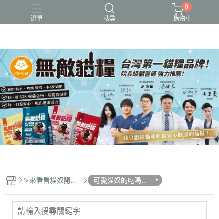
0
選單
搜尋
購物車
可愛又療癒的貓設計
新品上市
無敵貓糧_全齡貓可食_保健型飼料
貓用品、貓砂、貓抓板、剃毛器、好喵招系列
貓飼料、主食餐包、主食罐、凍乾、保健品
✎來看看貓奴開箱
可愛貓奴的吃喝玩
最新活動✎
樂穿搭趣