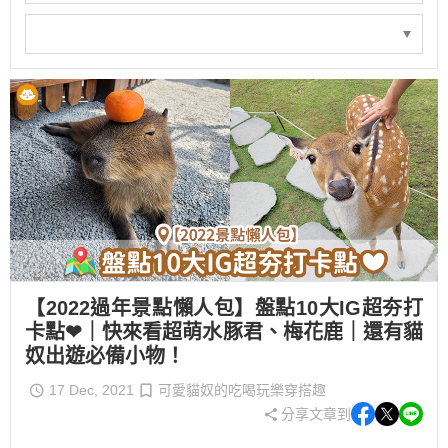
【2022過年景點懶人包】盤點10大IG超夯打
卡點❤｜快來看超萌水豚君、梅花鹿｜還有貓
奴出遊必備小物！
17 Dec, 2021
可愛貓奴的吃喝玩樂穿搭趣
分享文章到