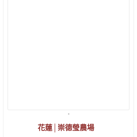
-
花蓮
│
崇德瑩農場