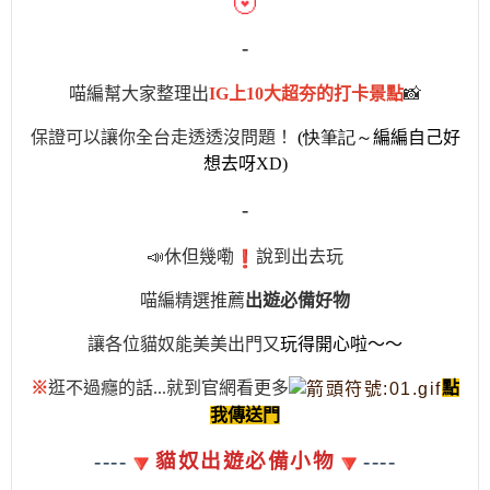
-
喵編幫大家整理出
IG
上
10
大超夯的打卡景點
📸
保證可以讓你全台走透透沒問題！
(快筆記～
編編自己好
想去呀XD
)
-
📣
休但幾嘞
說到出去玩
喵編精選推薦
出遊必備好物
讓各位貓奴能美美出門又
玩得開心啦～～
※
逛不過癮的話...就到官網看更多
點
我
傳送門
----
貓奴出遊必備小物
----