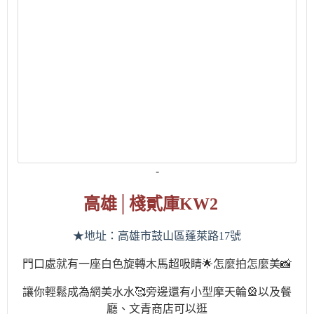
-
高雄
│
棧貳庫
KW2
★地址：
高雄市鼓山區蓬萊路
17
號
門口處就有一座白色旋轉木馬超吸睛🌟怎麼拍怎麼美📸
讓你輕鬆成為網美水水🥰旁邊還有小型摩天輪🎡以及餐
廳、文青商店可以逛