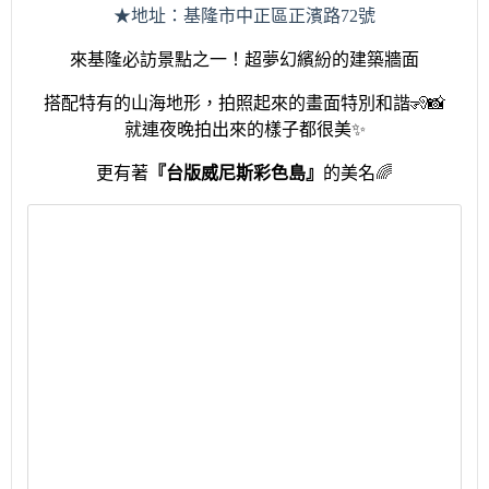
★地址：基隆市中正區正濱路
72
號
來基隆必訪景點之一！超夢幻繽紛的建築牆面
搭配特有的山海地形，拍照起來的畫面特別和諧
🧏
就連夜晚拍出來的樣子都很美
✨
更有著
『
台版威尼斯彩色島
』
的美名
🌈