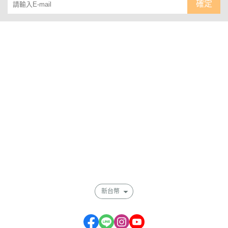
確定
關於
聯絡我們
部落格
全部商品
訂單查詢
訂單相關說明
付款方式說明
寄送方式說明
售後服務說明
會員權益說明
現金積點規則
隱私權條款
新台幣