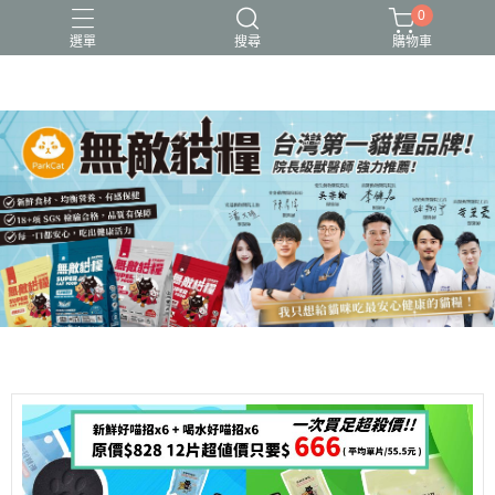
0
選單
搜尋
購物車
可愛又療癒的貓設計
新品上市
無敵貓糧_全齡貓可食_保健型飼料
貓用品、貓砂、貓抓板、剃毛器、好喵招系列
貓飼料、主食餐包、主食罐、凍乾、保健品