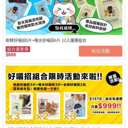
新鮮好喵招6片+喝水好喵招6片 12入優惠組合
組合優惠價
前往活動
$666