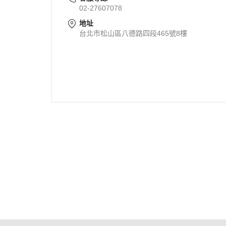
02-27607078
兩雙只要$469!!
地址
►【限量超低價】CIAO金湯杯
台北市松山區八德路四段465號8樓
一顆只要$33!!
►【限量6組任選滿990折150】
快來收編帕克美保貓貓娃娃
好喵招炭片活動【限時買5送1】
►【限時82折起】IP寶寶系列登
場!!三隻直接77折
►【贈品限量送】送小玉貓餐包
三入組8包 或 活力雞凍乾4大罐
關於
全部商品
付款方式說明
會員權益
或50入肉泥桶
聯絡我們
訂單查詢
寄送方式說明
現金積點
►【最後6組】 買就送 8大罐櫻
部落格
訂單相關說明
售後服務說明
隱私權
桃鴨凍乾(價值$2640)
►【限量最低價】日本CIAO原
湯杯買一送一!!