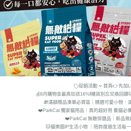
促銷活動
首頁
👉先加
💰8月購物金最高狂送16%❗補貨別忘兌換回饋
►【名額限量】 購買綜合五入
🎁滿額贈品湊單必買區｜精選可愛小物．
6kg貓糧 送超綿肉泥罐24罐(價值
❤️ParkCat 獨家貓用品｜真的超好用 養貓必備
$1300)
❤️ParkCat 無敵保健品｜新
►【限時近半價】木薯砂一箱折
🐱貓樂園IP生活小物 ｜陪妳度過生活每
100!!買越多折越多