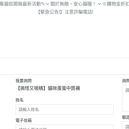
罐頭、零食、飼料
生活
【新北_三重】明志貓貓俱樂部
看貓奴開箱最新活動✎
關於無敵，安心貓糧！
※購物金折
除濕
好用貓砂
【新北_新店】新店動物之家
【緊急公告!】注意詐騙電話!
福利看這邊】2026年每周
關於無敵貓糧♥︎與貓的安心橋梁
廚房
輕鬆吃飯飲水
【宜蘭縣_三星鄉】宜蘭浪孩協
動開跑中!
院長級獸醫師 強力推薦！
服飾
會
營養保健
知識】養貓的健康小知識
從源頭檢驗．安心宣言
美妝
外出、睡覺都舒服
開箱】超級厲害的開箱文
嚴選好肉好蔬果
居家
毛孩清潔/潔牙
貓糧_鮮雞蜂王乳開箱】
旅行
紓壓貓抓板、玩具
貓糧_霸王野雞開箱】
文具
友善寵物清潔用品
飼料/貓罐/用品 挑選大百
貓咪
我要詢問
詢
的主題市集 / 浪浪愛心活
【搞怪又吸睛】貓咪蛋蛋中筒襪
線下活動
姓名
奴的吃喝玩樂穿搭趣
驗
電子信箱