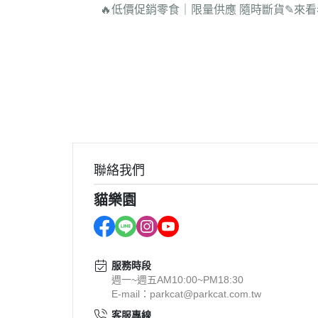
🔥低價促銷零食｜限量供應 隨時斷貨
✎來看
【IP聯名商品】美保貓貓
►【新品限量送活動】 買2公斤
miho_nyanko
【會員
送限量不掉屑隨喵抓一個
滿滿活
►【新品限量送活動】 買1公斤
【養貓
嘗鮮包 送限量舒心嫩雞鮭300G
貓糧一包
【商品
►【新品上市限時特惠】無敵補
【無敵
主食餐包買二送一!!
【無敵
►【限時買二送二】限時買木薯
聯絡我們
貓咪的
砂送無敵補主食餐包!!買越多送
科
貓樂園
越多
貓樂園
►【超級限量售完不補】銀湯匙
動 / 
夏季限定肉泥一包只要$135!!
可愛貓
服務時段
►無敵凍乾【任三罐88折 任五罐
週一~週五AM10:00~PM18:30
享85折!!】
E-mail：parkcat@parkcat.com.tw
►【限時81折】焦糖小貓拖鞋任
客服專線