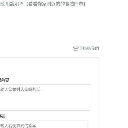
質感家電 / 飼料器 / 飲水器 /
扣使用說明
※【看看你家附近的的實體門市】
器 / 吸塵器 / 實用人寵家電
 / 餐具 / 浴室 用品
 / 包包 / 配件
-鏡子 / 刷具 /梳子
 / 臥室 / 抱枕 / 燈
聯絡我們
 / 外出 / 雨具
 / 3C用品
公仔 / 盲盒
問內容
證碼