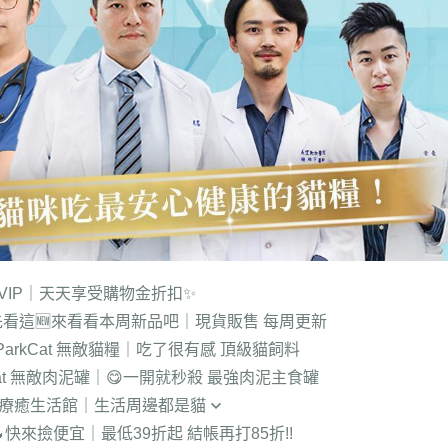
VIP｜天天享受購物金折扣✨
先看這
🆕來看看本周新品吧｜現貨販售 每周更新
️ParkCat 無敵貓糧｜吃了很有感 頂級貓飼料
kCat 無敵肉泥罐｜😋一開就秒殺 最強肉泥主食罐
奴療癒生活館｜生活周邊都是貓
🔥快來撿便宜｜最低39折起 結帳再打85折!!