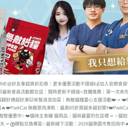
LINE@好友拿超爽折扣券｜更多優惠活動不錯過❗
💰加入官網會員
🐱最新會員活動都在這｜隨時更新不錯過
⭐首購推薦｜第一次來
滿額好禮超好湊
🐱來幫浪浪加菜｜無敵貓糧愛心支援活動❤️
❤
🔥
❤️ParkCat 無敵原肉凍乾｜最高85折買越多越划算‼️
❤️Par
【新北_中和】咪可思流浪動物
品無敵腎優惠中✨
❤️貓咪主食罐 貓用品｜貓咪最愛的在這裡
✨貓
協會
一天
積點兌換專區
✨最新線下活動｜2026貓樂園市集招商中