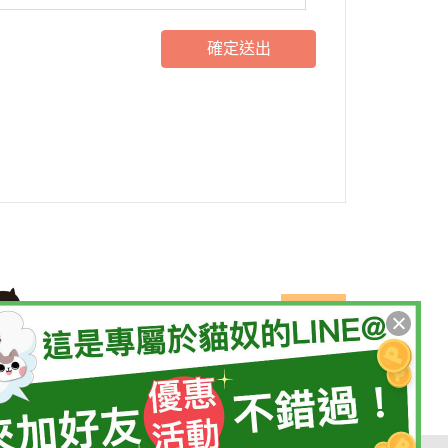
確定送出
請輸入 E-mail，即可訂閱或取消電子報
確定
專屬貓奴的創意市集
麗斯居股份有限公司
統編：84005079