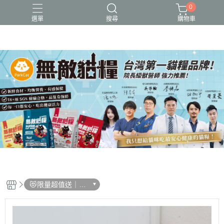
0
選單
搜尋
購物車
可愛又療癒的貓設計
新品上市
無敵貓糧_全齡貓可食_保健型飼料
貓用品、貓砂、貓抓板、剃毛器、好喵招系列
貓飼料、主食餐包、主食罐、凍乾、保健品
😻限量超值送｜滿
額現折200再送限
量好禮二選一!!