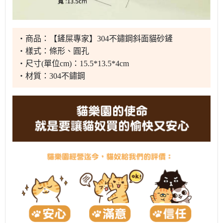
・商品：【鏟屎專家】304不鏽鋼斜面貓砂鏟
・樣式：條形、圓孔
・尺寸(單位cm)：15.5*13.5*4cm
・材質：304不鏽鋼