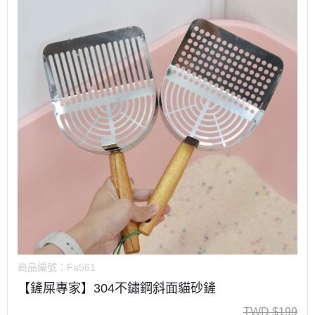
商品編號：
Fa561
【鏟屎專家】304不鏽鋼斜面貓砂鏟
TWD
$
199