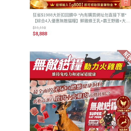
狂省$1988大折扣回饋中 *內有購買網址勿直接下單*
【綜合4入優惠無敵貓糧】鮮雞蜂王乳+霸王野雞+大洋
鮮極魚+動力火雞鹿 無敵貓糧 貓飼料
$11,110
$8,888