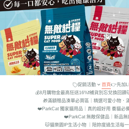
促銷活動
首頁
👉先加
💰8月購物金最高狂送16%❗補貨別忘兌換回饋
►【名額限量】 購買綜合五入
🎁滿額贈品湊單必買區｜精選可愛小物．
6kg貓糧 送超綿肉泥罐24罐(價值
❤️ParkCat 獨家貓用品｜真的超好用 養貓必備
$1300)
❤️ParkCat 無敵保健品｜新
►【限時近半價】木薯砂一箱折
🐱貓樂園IP生活小物 ｜陪妳度過生活每
100!!買越多折越多