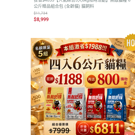
狂省$4035【人氣綜合5入6kg限時活動】無敵貓糧 6
公斤贈品組合包 (全齡貓) 貓飼料
$11,734
$8,999