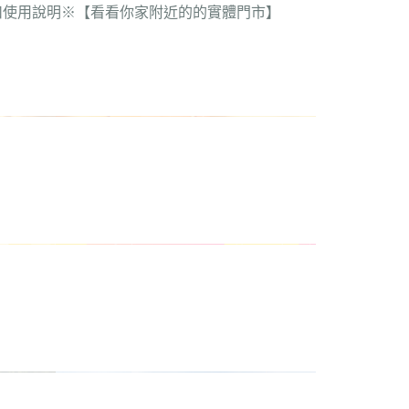
質感家電 / 飼料器 / 飲水器 /
扣使用說明
※【看看你家附近的的實體門市】
器 / 吸塵器 / 實用人寵家電
 / 餐具 / 浴室 用品
 / 包包 / 配件
-鏡子 / 刷具 /梳子
 / 臥室 / 抱枕 / 燈
navigate_next
 / 外出 / 雨具
 / 3C用品
公仔 / 盲盒
navigate_next