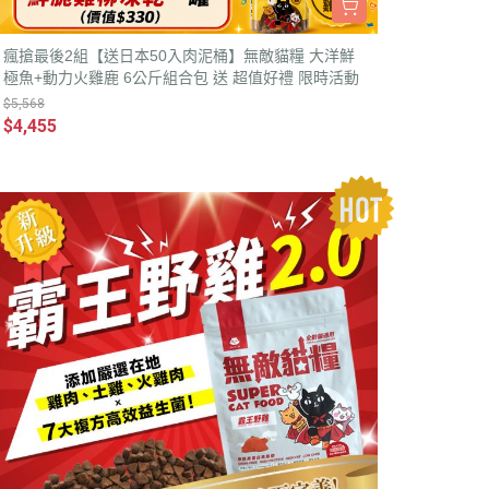
瘋搶最後2組【送日本50入肉泥桶】無敵貓糧 大洋鮮
極魚+動力火雞鹿 6公斤組合包 送 超值好禮 限時活動
$5,568
$4,455