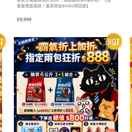
爸氣全開最高現折$888｜滿額最高享6重好禮！【雙
重豪禮直接送！最高現省$9460帶回家】
$9,999