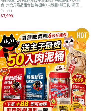
名額限量【免費送2月份零食凍乾】無敵貓糧 四入綜
合_六公斤贈品組合包 鮮極魚+火雞鹿+蜂王乳+霸王野
雞 送豪華好禮
$11,784
$7,999