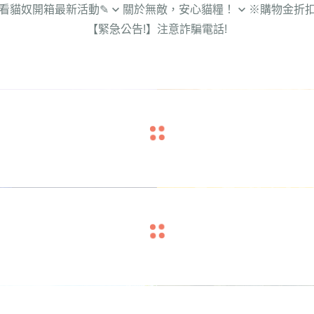
罐頭、零食、飼料
生活
【新北_三重】明志貓貓俱樂部
看貓奴開箱最新活動✎
關於無敵，安心貓糧！
※購物金折
除濕
好用貓砂
【新北_新店】新店動物之家
【緊急公告!】注意詐騙電話!
福利看這邊】2026年每周
關於無敵貓糧♥︎與貓的安心橋梁
廚房
輕鬆吃飯飲水
【宜蘭縣_三星鄉】宜蘭浪孩協
動開跑中!
院長級獸醫師 強力推薦！
服飾
會
營養保健
知識】養貓的健康小知識
從源頭檢驗．安心宣言
美妝
外出、睡覺都舒服
開箱】超級厲害的開箱文
嚴選好肉好蔬果
居家
毛孩清潔/潔牙
貓糧_鮮雞蜂王乳開箱】
旅行
紓壓貓抓板、玩具
貓糧_霸王野雞開箱】
文具
友善寵物清潔用品
飼料/貓罐/用品 挑選大百
貓咪
的主題市集 / 浪浪愛心活
線下活動
奴的吃喝玩樂穿搭趣