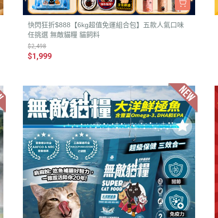
快閃狂折$888【6kg超值免運組合包】五款人氣口味
任挑選 無敵貓糧 貓飼料
$2,498
$1,999