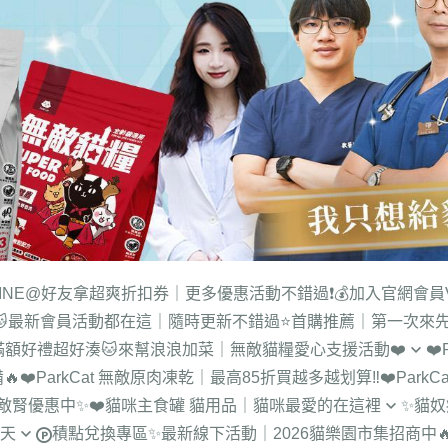
LINE@好友拿超爽折扣券｜更多優惠活動不錯過❗
💰加入官網會員
🐱最新會員活動都在這｜隨時更新不錯過
⭐首購推薦｜第一次來
滿額好禮超好湊
🐱來幫浪浪加菜｜無敵貓糧愛心支援活動❤️
❤
🔥
❤️ParkCat 無敵原肉凍乾｜最高85折買越多越划算‼️
❤️Par
【新北_中和】咪可思流浪動物
品無敵腎優惠中✨
❤️貓咪主食罐 貓用品｜貓咪最愛的在這裡
✨貓
協會
一天
積點兌換專區
✨最新線下活動｜2026貓樂園市集招商中