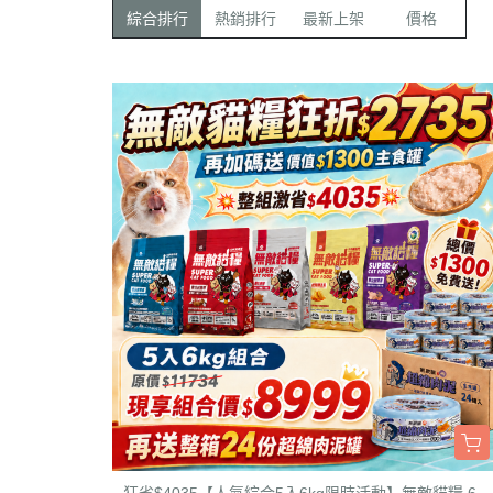
►【限量最低價】CIAO雙湯杯
綜合排行
熱銷排行
最新上架
價格
一組2顆只要$49