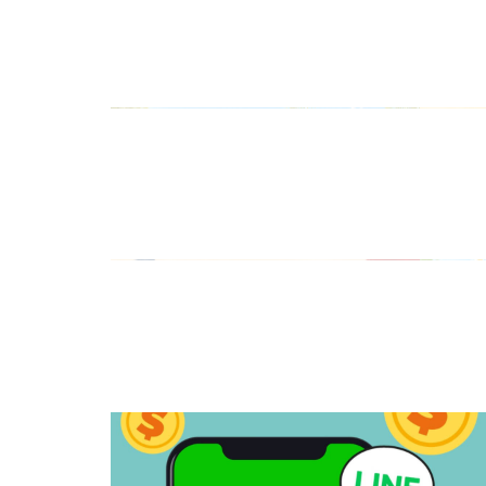
兩雙只要$469!!
navigate_before
►【限量超低價】CIAO金湯杯
一顆只要$33!!
►【限量6組任選滿990折150】
快來收編帕克美保貓貓娃娃
navigate_before
好喵招炭片活動【限時買5送1】
►【限時82折起】IP寶寶系列登
場!!三隻直接77折
►【贈品限量送】送小玉貓餐包
三入組8包 或 活力雞凍乾4大罐
navigate_before
或50入肉泥桶
►【最後6組】 買就送 8大罐櫻
桃鴨凍乾(價值$2640)
►【限量最低價】日本CIAO原
湯杯買一送一!!