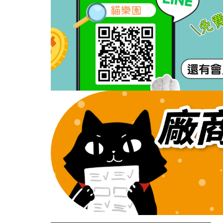
►【贈品限量送】送 活力雞凍乾
4大罐 或夏日靜音風扇一台 或50
入肉泥桶
►【限量超低價】貓咪夾餡小餅
乾一次帶10包只要99
►【售完不補】換季出清不限金
額再享85折!!
►【限量超低價】CIAO四入肉
泥一包只要$36!!!
►【現貨最低價】CIAO肉泥40
入只要$460!!
►【限量最低價】CIAO肉泥桶
50入裝 只要485!!
►超級限量【送帕克X美保貓貓
泡湯娃娃娃聯名禮盒】