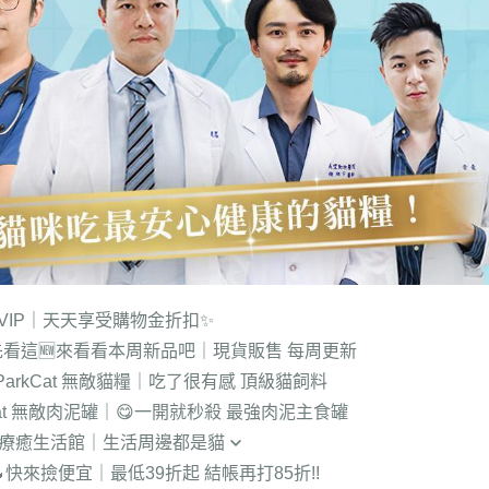
VIP｜天天享受購物金折扣✨
先看這
🆕來看看本周新品吧｜現貨販售 每周更新
️ParkCat 無敵貓糧｜吃了很有感 頂級貓飼料
kCat 無敵肉泥罐｜😋一開就秒殺 最強肉泥主食罐
奴療癒生活館｜生活周邊都是貓
🔥快來撿便宜｜最低39折起 結帳再打85折!!