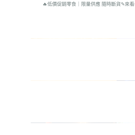
🔥低價促銷零食｜限量供應 隨時斷貨
✎來看
【IP聯名商品】美保貓貓
►【新品限量送活動】 買2公斤
miho_nyanko
【會員
送限量不掉屑隨喵抓一個
滿滿活
►【新品限量送活動】 買1公斤
【養貓
嘗鮮包 送限量舒心嫩雞鮭300G
貓糧一包
【商品
►【新品上市限時特惠】無敵補
【無敵
navigate_before
主食餐包買二送一!!
【無敵
►【限時買二送二】限時買木薯
貓咪的
砂送無敵補主食餐包!!買越多送
科
越多
貓樂園
►【超級限量售完不補】銀湯匙
navigate_before
動 / 
夏季限定肉泥一包只要$135!!
可愛貓
►無敵凍乾【任三罐88折 任五罐
享85折!!】
►【限時81折】焦糖小貓拖鞋任