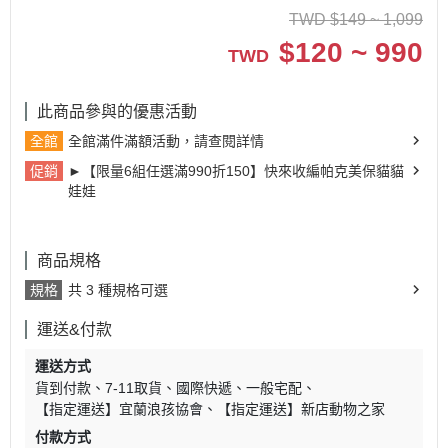
TWD
$
149 ~ 1,099
$
120 ~ 990
TWD
此商品參與的優惠活動
全館
全館滿件滿額活動，請查閱詳情
促銷
►【限量6組任選滿990折150】快來收編帕克美保貓貓
娃娃
商品規格
規格
共 3 種規格可選
運送&付款
運送方式
貨到付款
7-11取貨
國際快遞
一般宅配
【指定運送】宜蘭浪孩協會
【指定運送】新店動物之家
付款方式