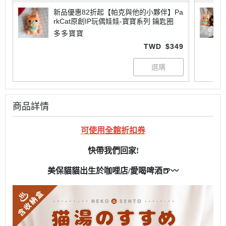
新品優惠82折起【帕克與他的小夥伴】Pa
rkCat原創IP玩偶娃娃-寶寶系列 鑰匙圈
多多寶寶
TWD
$349
商品詳情
可使用全館折扣券
快帶我們回家!
美保貓貓出生於咖哩店/愛喝啤酒🍺
〰️