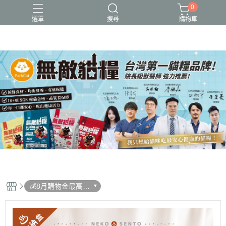
0
選單
搜尋
購物車
可愛又療癒的貓設計
新品上市
無敵貓糧_全齡貓可食_保健型飼料
貓用品、貓砂、貓抓板、剃毛器、好喵招系列
貓飼料、主食餐包、主食罐、凍乾、保健品
💰8月購物金最高狂
送16%❗補貨別忘兌
換回饋