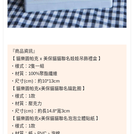
『商品資訊』
【 貓樂園帕克 x 美保貓貓聯名娃娃吊飾禮盒 】
・樣式：2隻一組
・材質：100%聚酯纖維
・尺寸(cm)：約10*13cm
【 貓樂園帕克x美保貓貓聯名鑰匙圈
】
・樣式：1款
・材質：壓克力
・尺寸(cm)：約長14.8*寬3cm
【 貓樂園帕克x美保貓貓聯名泡泡立體貼紙
】
・樣式：1款
・材質：紙、PVC、泡棉